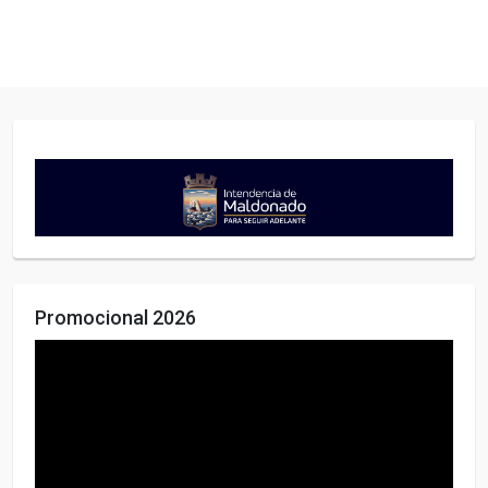
Pasar al contenido principal
Promocional 2026