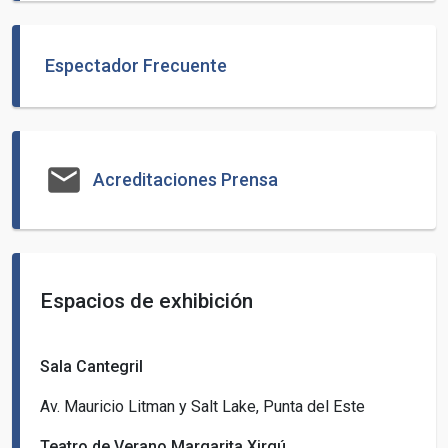
Espectador Frecuente
email
Acreditaciones Prensa
Espacios de exhibición
Sala Cantegril
Av. Mauricio Litman y Salt Lake, Punta del Este
Teatro de Verano Margarita Xirgú