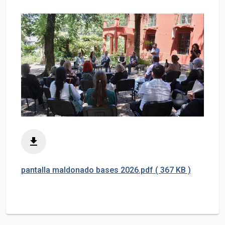
file_download
pantalla maldonado bases 2026.pdf ( 367 KB )